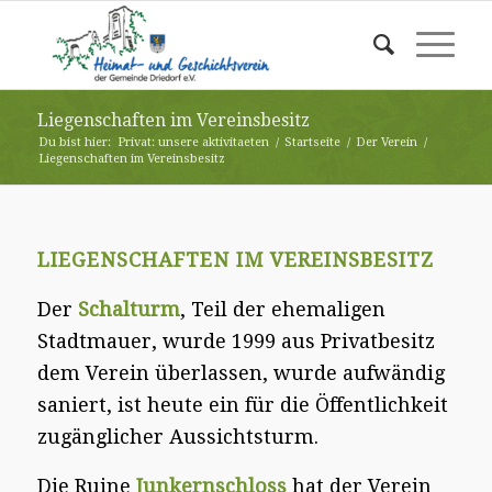
Liegenschaften im Vereinsbesitz
Du bist hier:
Privat: unsere aktivitaeten
/
Startseite
/
Der Verein
/
Liegenschaften im Vereinsbesitz
LIEGENSCHAFTEN IM VEREINSBESITZ
Der
Schalturm
, Teil der ehemaligen
Stadtmauer, wurde 1999 aus Privatbesitz
dem Verein überlassen, wurde aufwändig
saniert, ist heute ein für die Öffentlichkeit
zugänglicher Aussichtsturm.
Die Ruine
Junkernschloss
hat der Verein